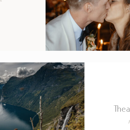
ic
Thea
R