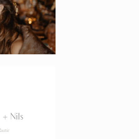
 + Nils
ustic