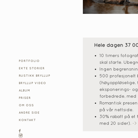
Hele dagen 37 0
10 timers fotogra
PORTFOLIO
skal starte. Ubegr
EKTE STORIER
Ingen begrensning
500 profesjonelt 
RUSTIKK BRYLLUP
(høyoppløselige, f
BRYLLUP VIDEO
eksponerings- og 
ALBUM
forbedrede, med ful
PRISER
Romantisk presen
OM OSS
på vår nettside.
ANDRE SIDE
30% rabatt på et 
KONTAKT
med 20 sider).
->