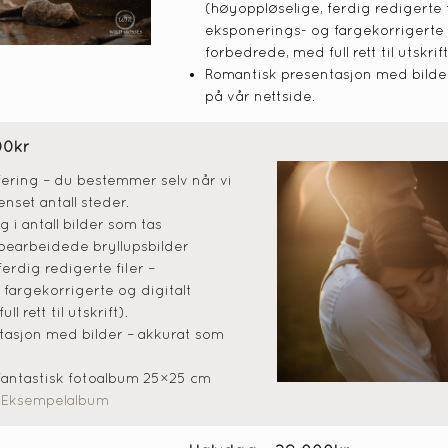
(høyoppløselige, ferdig redigerte f
eksponerings- og fargekorrigerte 
forbedrede, med full rett til utskrift
Romantisk presentasjon med bilde
på vår nettside.
00kr
fering – du bestemmer selv når vi
enset antall steder.
 i antall bilder som tas
bearbeidede bryllupsbilder
erdig redigerte filer –
fargekorrigerte og digitalt
l rett til utskrift).
tasjon med bilder – akkurat som
fantastisk fotoalbum 25×25 cm
 Eksempelalbum