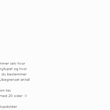
emmer selv hvor
ryllupet og hvor
g du bestemmer
 Ubegrenset antall
som tas
 med 20 sider ->
lupsbilder