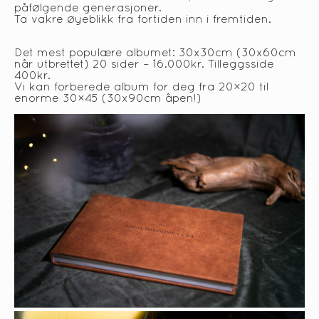
påfølgende generasjoner.
Ta vakre øyeblikk fra fortiden inn i fremtiden.
Det mest populære albumet: 30x30cm (30x60cm
når utbrettet) 20 sider – 16.000kr. Tilleggsside
400kr.
Vi kan forberede album for deg fra 20×20 til
enorme 30×45 (30x90cm åpen!)